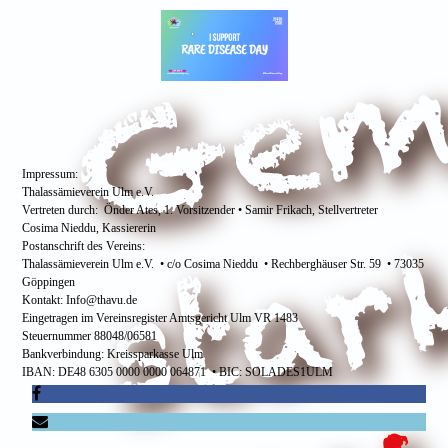
Impressum:
Thalassämieverein Ulm e.V.
Vertreten durch: Önder Ates, 1. Vorsitzender • Samir Frikach, Stellvertreter
Cosima Nieddu, Kassiererin
Postanschrift des Vereins:
Thalassämieverein Ulm e.V. • c/o Cosima Nieddu • Rechberghäuser Str. 59 • 73035
Göppingen
Kontakt: Info@thavu.de
Eingetragen im Vereinsregister Amtsgericht Ulm VR 1483
Steuernummer 88048/06581
Bankverbindung: Kreissparkasse Ulm
IBAN: DE48 6305 0000 0000 064871 • BIC: SOLADES1ULM