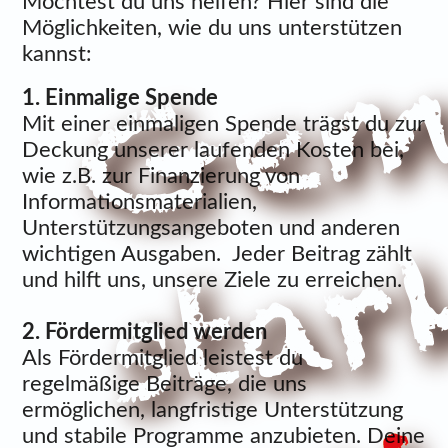
Möchtest du uns helfen? Hier sind die
Möglichkeiten, wie du uns unterstützen
kannst:
1. Einmalige Spende
Mit einer einmaligen Spende trägst du zur
Deckung unserer laufenden Kosten bei,
wie z.B. zur Finanzierung von
Informationsmaterialien,
Unterstützungsangeboten und anderen
wichtigen Ausgaben. Jeder Beitrag zählt
und hilft uns, unsere Ziele zu erreichen.
2. Fördermitglied werden
Als Fördermitglied leistest du
regelmäßige Beiträge, die uns
ermöglichen, langfristige Unterstützung
und stabile Programme anzubieten. Deine