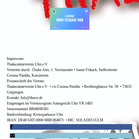
Impressum:
Thalassämieverein Ulm e.V.
Vertreten durch: Önder Ates, 1. Vorsitzender • Samir Frikach, Stellvertreter
Cosima Nieddu, Kassiererin
Postanschrift des Vereins:
Thalassämieverein Ulm e.V. • c/o Cosima Nieddu • Rechberghäuser Str. 59 • 73035
Göppingen
Kontakt: Info@thavu.de
Eingetragen im Vereinsregister Amtsgericht Ulm VR 1483
Steuernummer 88048/06581
Bankverbindung: Kreissparkasse Ulm
IBAN: DE48 6305 0000 0000 064871 • BIC: SOLADES1ULM